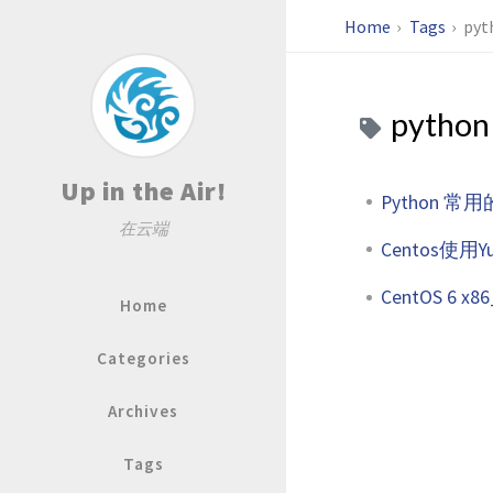
Home
Tags
pyt
python
Up in the Air!
Python 
在云端
Centos使用Yu
CentOS 6 x8
Home
Categories
Archives
Tags