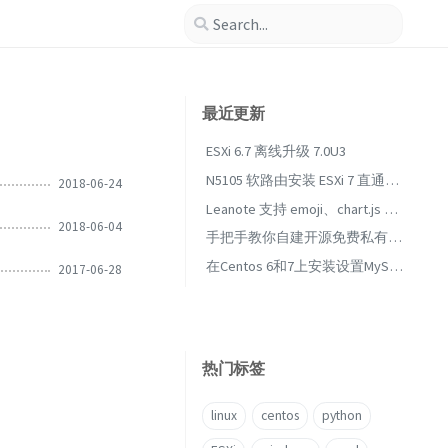
最近更新
ESXi 6.7 离线升级 7.0U3
N5105 软路由安装 ESXi 7 直通核
2018-06-24
显给 Debian / Ubuntu 虚拟机通过
Leanote 支持 emoji、chart.js 以
2018-06-04
Docker 实现 jellyfin 硬件转码视
及 mermaid
手把手教你自建开源免费私有云
频文件（硬解/编码）
盘服务nextcloud 14
在Centos 6和7上安装设置MySQL
2017-06-28
/ MariaDB 5.5或以上的版本
热门标签
linux
centos
python