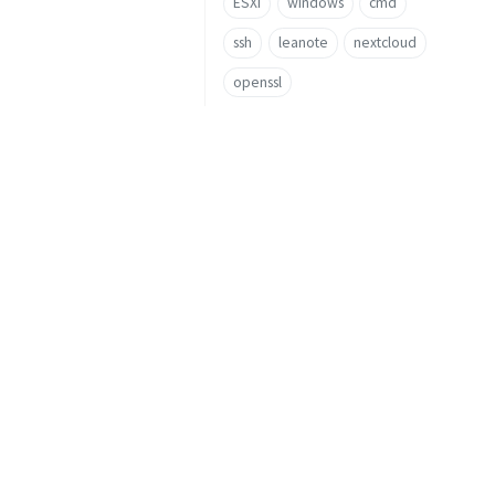
ESXi
windows
cmd
ssh
leanote
nextcloud
openssl